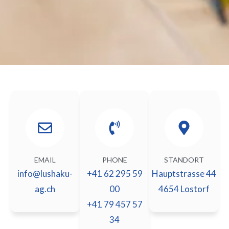
EMAIL
PHONE
STANDORT
info@lushaku-
+41 62 295 59
Hauptstrasse 44
ag.ch
00
4654 Lostorf
+41 79 457 57
34