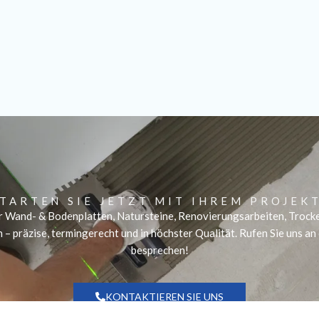
TARTEN SIE JETZT MIT IHREM PROJEK
ür Wand- & Bodenplatten, Natursteine, Renovierungsarbeiten, Troc
– präzise, termingerecht und in höchster Qualität. Rufen Sie uns an 
besprechen!
KONTAKTIEREN SIE UNS